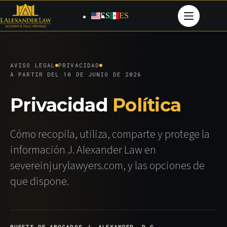
Saltar
al
ES
ES
contenido
AVISO LEGAL
PRIVACIDAD
A PARTIR DEL 10 DE JUNIO DE 2026
Privacidad
Política
Cómo recopila, utiliza, comparte y protege la
información J. Alexander Law en
severeinjurylawyers.com, y las opciones de
que dispone.
BUFETE DE ABOGADOS J. ALEXANDER, P.C.