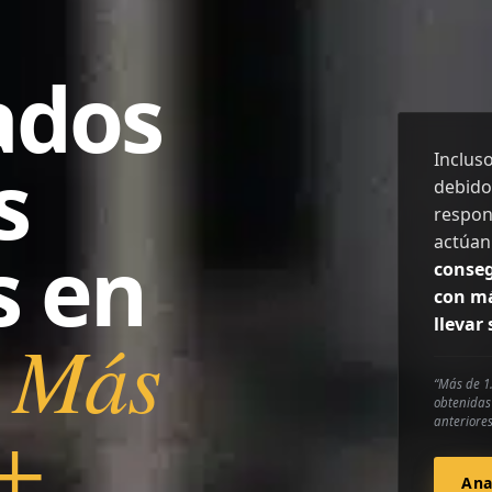
ados
s
Inclus
debido
respon
actúan
s en
conseg
con má
llevar
0
Más
“Más de 1.
obtenidas 
n+
anteriore
Ana