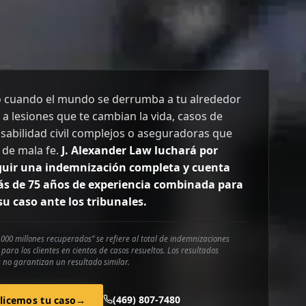
o cuando el mundo se derrumba a tu alrededor
 a lesiones que te cambian la vida, casos de
sabilidad civil complejos o aseguradoras que
 de mala fe.
J. Alexander Law luchará por
uir una indemnización completa y cuenta
s de 75 años de experiencia combinada para
 su caso ante los tribunales.
000 millones recuperados” se refiere al total de indemnizaciones
para los clientes en cientos de casos resueltos. Los resultados
s no garantizan un resultado similar.
(469) 807-7480
licemos tu caso
→