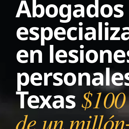
Abogados
especializ
en lesione
personale
Texas
$10
de un milló