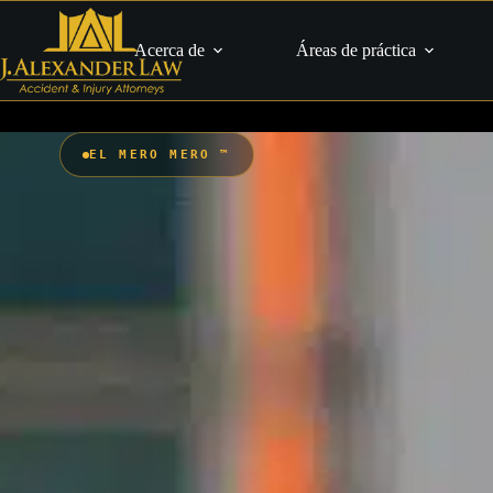
Saltar
al
contenido
Acerca de
Áreas de práctica
EL MERO MERO ™