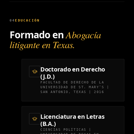
04
EDUCACIÓN
Formado en
Abogacía
litigante en Texas.
Doctorado en Derecho
(J.D.)
FACULTAD DE DERECHO DE LA
UNIVERSIDAD DE ST. MARY’S |
SAN ANTONIO, TEXAS | 2016
Licenciatura en Letras
(B.A.)
CIENCIAS POLÍTICAS |