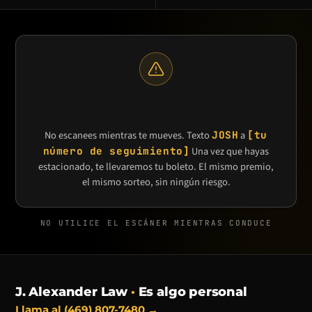
¿Lo viste desde el asiento del
conductor?
No escanees mientras te mueves. Texto
JOSH
a
[tu
número de seguimiento]
Una vez que hayas
estacionado, te llevaremos tu boleto. El mismo premio,
el mismo sorteo, sin ningún riesgo.
NO UTILICE EL ESCÁNER MIENTRAS CONDUCE
J. Alexander Law
·
Es algo personal
Llama al (469) 807-7480 →