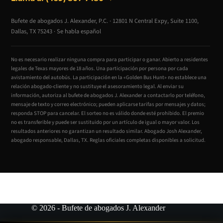
Bufete de abogados J. Alexander, P.C. · 12801 N Central Expy, Suite 1100,
Dallas, TX 75243 · Se habla español
No es necesario realizar ninguna compra para participar o ganar. Abierto a residentes
legales de Texas mayores de 18 años. Una participación por persona por cada
avistamiento del autobús. La participación en la «Golden Bus Hunt» no establece una
relación abogado-cliente y no sustituye el asesoramiento legal. Al enviar su
información, autoriza al bufete de abogados J. Alexander a contactarlo por teléfono,
mensaje de texto y correo electrónico; pueden aplicarse tarifas por mensajes y datos;
responda STOP para cancelar. El sorteo no es válido donde esté prohibido. El premio
no es transferible y puede ser sustituido por un artículo de igual o mayor valor. Los
resultados anteriores no garantizan un resultado similar. Abogado Josh Alexander,
abogado responsable, Dallas, TX. Reglas oficiales completas disponibles a solicitud.
© 2026 - Bufete de abogados J. Alexander