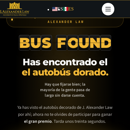
Saltar
al
ES
ES
contenido
LA BÚSQUEDA DEL AUTOBÚS DORADO · J.
ALEXANDER LAW
B
U
S
F
O
U
N
D
Has encontrado el
el autobús dorado.
Hay que fijarse bien; la
mayoría de la gente pasa de
largo sin darse cuenta.
Ya has visto el autobús decorado de J. Alexander Law
por ahí; ahora no te olvides de participar para ganar
el gran premio
. Tarda unos treinta segundos.