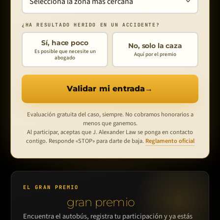
¿HA RESULTADO HERIDO EN UN ACCIDENTE?
Sí, hace poco
No, solo la caza
Es posible que necesite un
Aquí por el premio
abogado
Validar mi entrada
→
Evaluación gratuita del caso, siempre. No cobramos honorarios a
menos que ganemos.
Al participar, aceptas que J. Alexander Law se ponga en contacto
contigo. Responde «STOP» para darte de baja.
Reglamento oficial
EL GRAN PREMIO
Gana el
gran premio
.
Encuentra el autobús, registra tu participación y ya estás