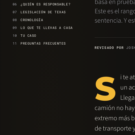
basa en pruebas
¿QUIÉN ES RESPONSABLE?
Este es el rang
LEGISLACIÓN DE TEXAS
sentencia. Y es
CRONOLOGÍA
LO QUE TE LLEVAS A CASA
TU CASO
PREGUNTAS FRECUENTES
REVISADO POR
JOSH
S
i te 
un ac
Llega
camión no hay 
extremo más ba
de transporte 