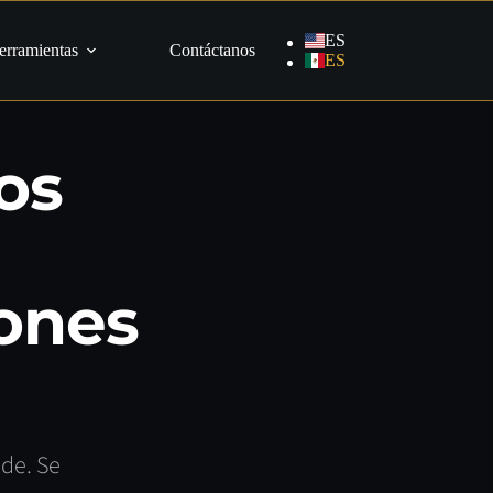
ES
erramientas
Contáctanos
ES
IO DE 2026 · TX
os
ones
de. Se