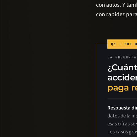
con autos. Y tam
con rapidez para 
LA PREGUNTA
¿Cuánt
accide
paga r
Respuesta di
datos de la in
esas cifras s
Los casos gra