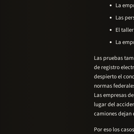
La empr
Las per
El talle
La empr
Las pruebas tamb
de registro elect
despierto el con
normas federales
Las empresas de 
lugar del accide
camiones dejan 
Por eso los caso