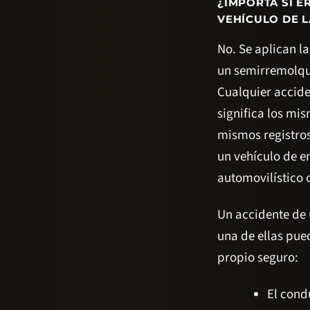
¿IMPORTA SI 
VEHÍCULO DE 
No. Se aplican l
un semirremolqu
Cualquier accide
significa los mi
mismos registros
un vehículo de e
automovilístico
Un accidente de 
una de ellas pue
propio seguro:
El cond