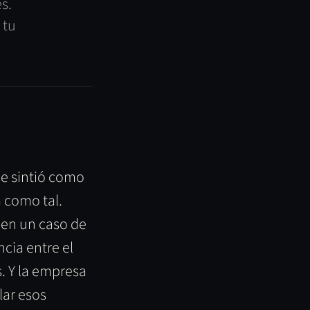
s.
 tu
X
se sintió como
 como tal.
 en un caso de
cia entre el
. Y la empresa
lar esos