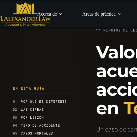
Saltar
al
contenido
Acerca de
Áreas de práctica
CAMIONES Y CAMIO
14 MINUTOS DE LE
Valo
acue
acci
EN ESTA GUÍA
en
T
POR QUÉ ES DIFERENTE
LAS CIFRAS
POR LESIÓN
TIPO DE ACCIDENTE
Un caso de cam
CASOS MORTALES