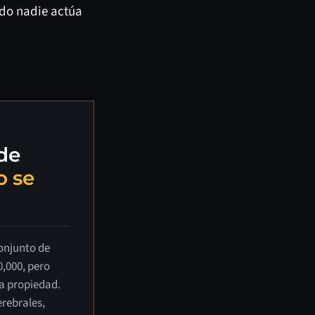
ndo nadie actúa
de
o se
onjunto de
0,000, pero
la propiedad.
erebrales,