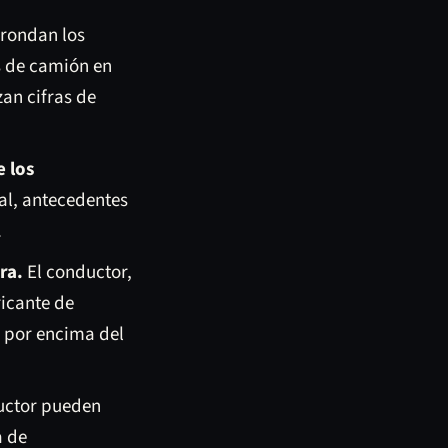
rondan los
s de camión en
zan cifras de
 los
l, antecedentes
.
ra.
El conductor,
ricante de
 por encima del
ductor pueden
a de