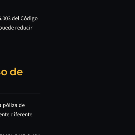
6.003 del Código
 puede reducir
so de
a póliza de
nte diferente.