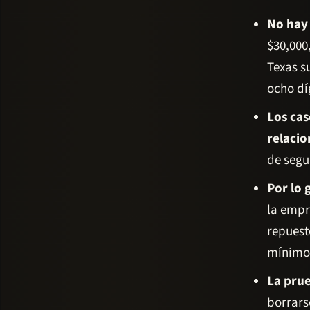
No hay
$30,000
Texas su
ocho dí
Los cas
relacio
de segu
Por lo 
la empre
repuest
mínimo 
La prue
borrars