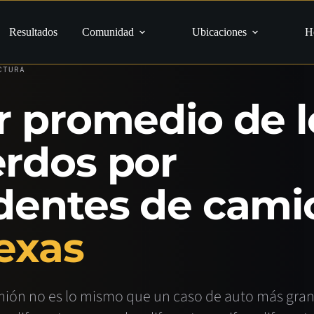
Resultados
Comunidad
Ubicaciones
H
NES DE 18 RUEDAS
LEGISLACIÓN DE TEXAS
ACTUALIZADO EN JUL
CTURA
r promedio de l
rdos por
dentes de cami
exas
ión no es lo mismo que un caso de auto más gran