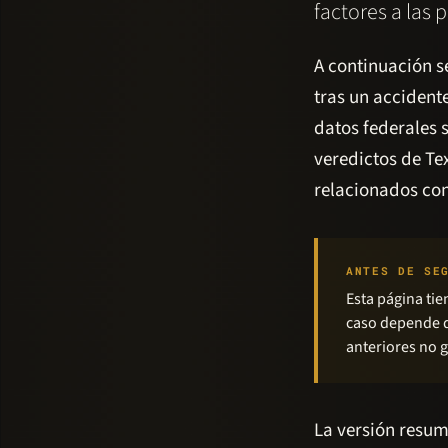
factores a las 
A continuación s
tras un accident
datos federales s
veredictos de Te
relacionados co
ANTES DE SE
Esta página tie
caso depende d
anteriores no g
La versión resum