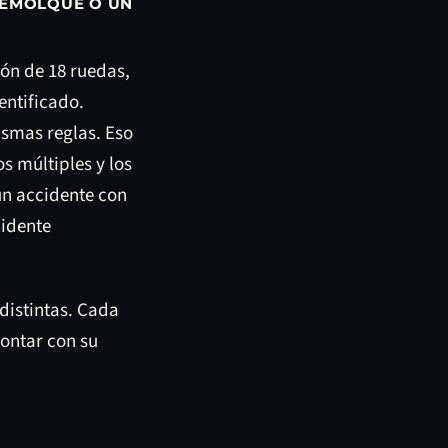
REMOLQUE O UN
ión de 18 ruedas,
ntificado.
ismas reglas. Eso
s múltiples y los
un accidente con
cidente
distintas. Cada
contar con su