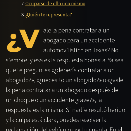
Ocuparse de ello uno mismo
¿Quién te representa?
¿V
ale la pena contratar a un
abogado para un accidente
automovilístico en Texas? No
siempre, y esa es la respuesta honesta. Ya sea
que te preguntes «¿debería contratar a un
abogado?», «¿necesito un abogado?» o «¿vale
la pena contratar a un abogado después de
un choque o un accidente grave?», la
respuesta es la misma. Si nadie resultó herido
y la culpa está clara, puedes resolver la
reclamación del vehículo por tu cuenta. En el