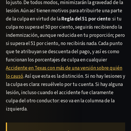
lo justo. De todos modos, minimizarán la gravedad de la
lesión. Aún así tienen motivos para atribuirte una parte
de la culpa en virtud de la
Regla del 51 por ciento
: si tu
culpa no supera el 50 por ciento, seguirás recibiendo la
indemnización, aunque reducida en tu proporción; pero
si supera el 51 por ciento, no recibirás nada. Cada punto
que te atribuyan se descuenta del pago, y así es como
funcionan los porcentajes de culpa en cualquier
Accidente en Texas con más de una versión sobre quién
lo causó
. Así que esta es la distinción. Si no hay lesiones y
la culpa es clara: resuélvelo por tu cuenta. Si hay alguna
lesión, incluso cuando el accidente fue claramente
culpa del otro conductor: eso va en la columna de la
izquierda.