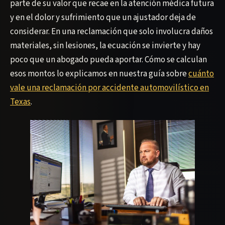
parte de su valor que recae en la atención médica futura
y en el dolor y sufrimiento que un ajustador deja de
considerar. En una reclamación que solo involucra daños
materiales, sin lesiones, la ecuación se invierte y hay
poco que un abogado pueda aportar. Cómo se calculan
esos montos lo explicamos en nuestra guía sobre
cuánto
vale una reclamación por accidente automovilístico en
Texas
.