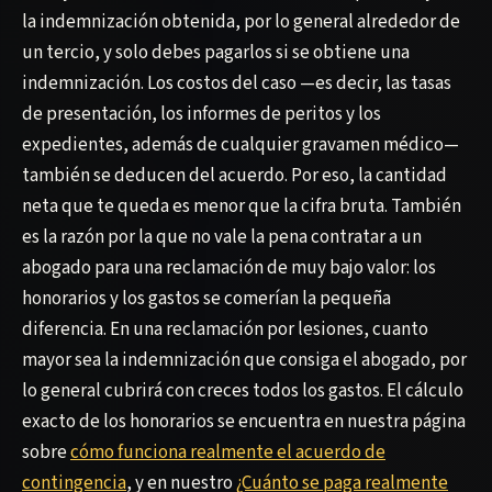
la indemnización obtenida, por lo general alrededor de
un tercio, y solo debes pagarlos si se obtiene una
indemnización. Los costos del caso —es decir, las tasas
de presentación, los informes de peritos y los
expedientes, además de cualquier gravamen médico—
también se deducen del acuerdo. Por eso, la cantidad
neta que te queda es menor que la cifra bruta. También
es la razón por la que no vale la pena contratar a un
abogado para una reclamación de muy bajo valor: los
honorarios y los gastos se comerían la pequeña
diferencia. En una reclamación por lesiones, cuanto
mayor sea la indemnización que consiga el abogado, por
lo general cubrirá con creces todos los gastos. El cálculo
exacto de los honorarios se encuentra en nuestra página
sobre
cómo funciona realmente el acuerdo de
contingencia
, y en nuestro
¿Cuánto se paga realmente