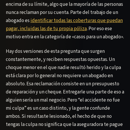
encima de su límite, algo que la mayoría de las personas
nunca reclaman por su cuenta. Parte del trabajo de un
abogado es
identificar todas las coberturas que puedan
pagar, incluidas las de tu propia póliza
. Por eso ese
motivo entra en la categoría de «casos para un abogado».
Hay dos versiones de esta pregunta que surgen
constantemente, y reciben respuestas opuestas. Un
choque menor en el que nadie resultó herido y la culpa
está clara por lo general no requiere un abogado en
absoluto. Esa reclamación consiste en un presupuesto
de reparación y un cheque. Entregarle una parte de eso a
alguien sería un mal negocio. Pero “el accidente no fue
mi culpa” es un caso distinto, y la gente confunde
ambos. Si resultaste lesionado, el hecho de que no
tengas la culpa no significa que la aseguradora te pague