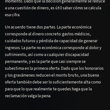
momento. Dado que la decisión generalmente se reduce
a una cuestión de dinero, es útil saber cómo se calcula
esa cifra.
Un acuerdo tiene dos partes. La parte económica
corresponde al dinero concreto: gastos médicos,
cuidados futuros y pérdida de capacidad de generar
ingresos. La parte no económica corresponde al dolor y
sufrimiento, así como a cualquier discapacidad
permanente, y es la parte que casi siempre se
subestima en la primera oferta. Dado que los honorarios
y los gravámenes reducen el monto bruto, una buena
oferta también debe ser lo suficientemente alta como
para que lo que realmente te quedes haga que la
reclamación valga la pena.