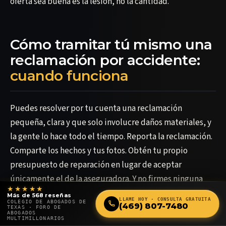
oferta sea buena es la lesión, no la cantidad.
Cómo tramitar tú mismo una
reclamación por accidente:
cuando funciona
Puedes resolver por tu cuenta una reclamación
pequeña, clara y que solo involucre daños materiales, y
la gente lo hace todo el tiempo. Reporta la reclamación.
Comparte los hechos y tus fotos. Obtén tu propio
presupuesto de reparación en lugar de aceptar
únicamente el de la aseguradora. Y no firmes ninguna
★★★★★
exención de responsabilidad hasta que el auto esté
Más de 568 reseñas
LLAME HOY · CONSULTA GRATUITA
COLEGIO DE ABOGADOS DE
(469) 807-7480
realmente reparado. Donde ir por tu cuenta te sale caro
TEXAS · FORO DE
ABOGADOS
MULTIMILLONARIOS
es en la reclamación por lesiones. Un abogado te brinda