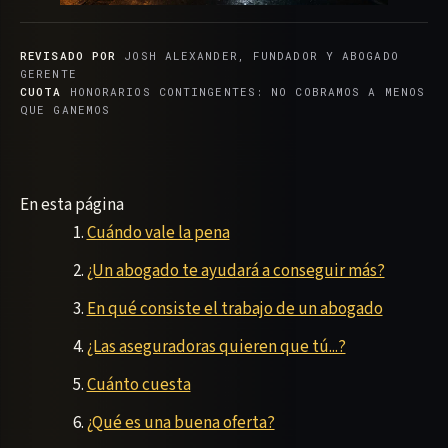
REVISADO POR
JOSH ALEXANDER, FUNDADOR Y ABOGADO
GERENTE
CUOTA
HONORARIOS CONTINGENTES: NO COBRAMOS A MENOS
QUE GANEMOS
En esta página
Cuándo vale la pena
¿Un abogado te ayudará a conseguir más?
En qué consiste el trabajo de un abogado
¿Las aseguradoras quieren que tú...?
Cuánto cuesta
¿Qué es una buena oferta?