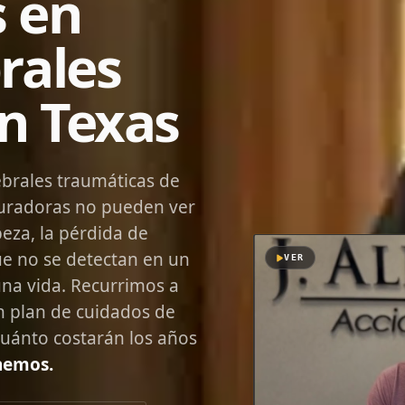
s en
rales
n Texas
brales traumáticas de
guradoras no pueden ver
beza, la pérdida de
e no se detectan en un
VER
na vida. Recurrimos a
n plan de cuidados de
cuánto costarán los años
nemos.