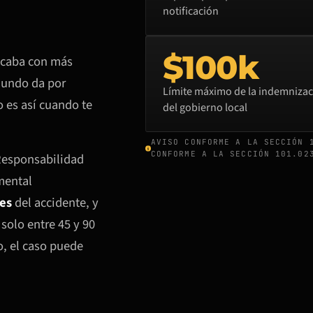
notificación
$100k
 acaba con más
mundo da por
Límite máximo de la indemniza
o es así cuando te
del gobierno local
AVISO CONFORME A LA SECCIÓN 
CONFORME A LA SECCIÓN 101.02
Responsabilidad
amental
ses
del accidente, y
solo entre 45 y 90
o, el caso puede
.