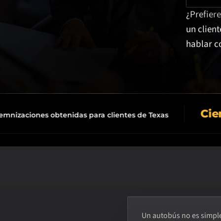
¿Prefier
un clien
hablar c
Cientos
iones obtenidas para clientes de Texas
C
Un autobús no es simple