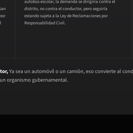
autobús escolar, la demanda se dirigiría contra el
San
distrito, no contra el conductor, pero seguiría
por
estando sujeta a la Ley de Reclamaciones por
l
Responsabilidad Civil.
tor,
Ya sea un automóvil o un camión, eso convierte al condu
a un organismo gubernamental.