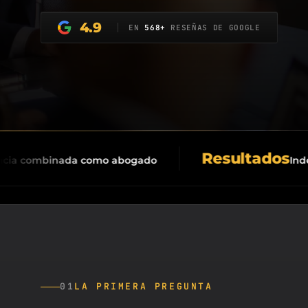
4.9
EN
568+
RESEÑAS DE GOOGLE
Resultados
ombinada como abogado
Indemnizac
01
LA PRIMERA PREGUNTA