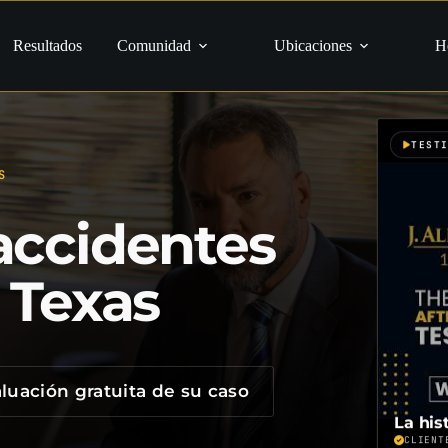
Resultados
Comunidad
Ubicaciones
H
TEST
S
accidentes
 Texas
luación gratuita de su caso
La his
CLIENT